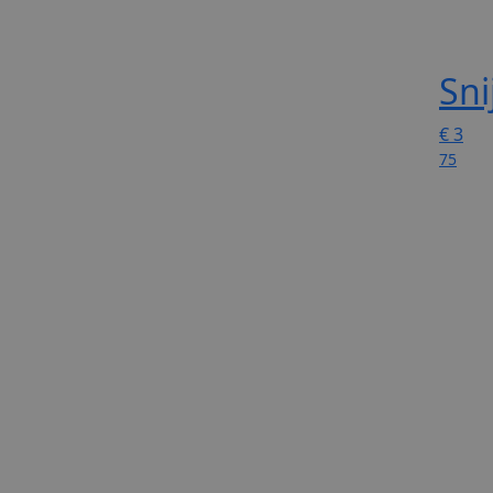
Sni
€
3
75