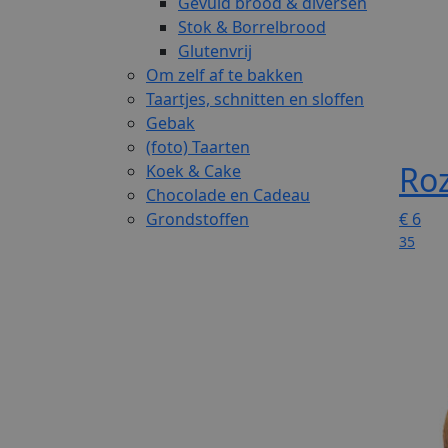
Gevuld brood & diversen
Stok & Borrelbrood
Glutenvrij
Om zelf af te bakken
Taartjes, schnitten en sloffen
Gebak
(foto) Taarten
Ro
Koek & Cake
Chocolade en Cadeau
Grondstoffen
€
6
35