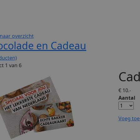
naar overzicht
ocolade en Cadeau
ducten)
t 1 van 6
Cad
€ 10.-
Aantal
Voeg toe