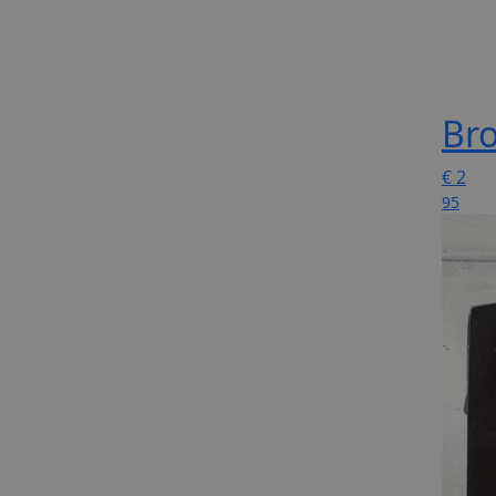
Bro
€
2
95