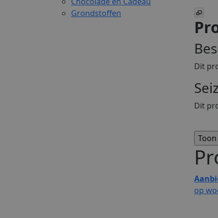
Chocolade en Cadeau
Grondstoffen
Pro
Bes
Dit pr
Sei
Dit pr
Pr
Aanbi
op wo