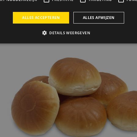
eding
nderdag