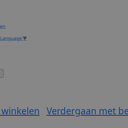
:
gen
t Language
▼
 winkelen
Verdergaan met be