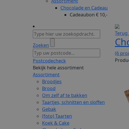
Assortiment
Chocolade en Cadeau
Cadeaubon € 10,-
Terug 
Ch
Zoeken
(6 pro
Produc
Postcodecheck
Bekijk hele assortiment
Assortiment
Broodjes
Brood
Om zelf af te bakken
Taartjes, schnitten en sloffen
Gebak
(foto) Taarten
Koek & Cake