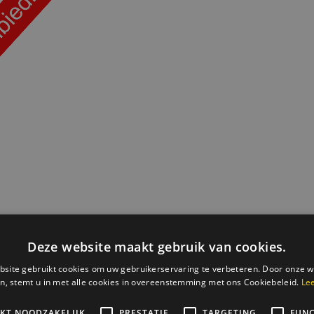
ijnenbol
per 8 verpakt